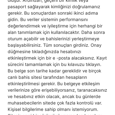
oluşur. Ardından, geçerli bir kimlik veya
pasaport sağlayarak kimliğinizi doğrulamanız
gerekir. Bu sonuçlardan sonraki ikinci adıma
gidin. Bu veriler sistemin performansını
değerlendirmek ve iyileştirme için herhangi bir
alan tanımlamak için kullanılacaktır. Daha sonra
oturum açabilir ve bahislerinizi yerleştirmeye
başlayabilirsiniz. Tüm sonuçları girdiniz. Onay
düğmesine tıkladığınızda hesabınızı
etkinleştirmek için bir e -posta alacaksınız. Kayıt
sürecini tamamlamak için bu kılavuzu tıklayın.
Bu belge son tarihe kadar gereklidir ve birçok
canlı bahis sitesi tarafından hesapların
etkinleştirilmesi gerekir. Bu belgeye etkileşim
verilerinize göre erişebiliyorsanız, taranacaksınız
ve hesabınız etkin olacak, ancak bu günlerde
muhasebecilerin sitede çok fazla kontrolü var.
Kişisel bilgilerime sahip olmanı istemiyorum.