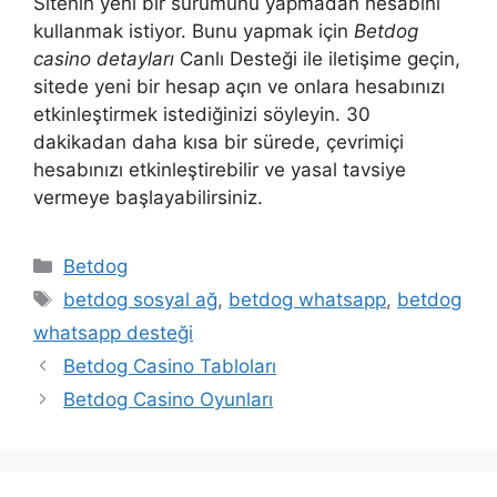
Sitenin yeni bir sürümünü yapmadan hesabını
kullanmak istiyor. Bunu yapmak için
Betdog
casino detayları
Canlı Desteği ile iletişime geçin,
sitede yeni bir hesap açın ve onlara hesabınızı
etkinleştirmek istediğinizi söyleyin. 30
dakikadan daha kısa bir sürede, çevrimiçi
hesabınızı etkinleştirebilir ve yasal tavsiye
vermeye başlayabilirsiniz.
Kategoriler
Betdog
Etiketler
betdog sosyal ağ
,
betdog whatsapp
,
betdog
whatsapp desteği
Betdog Casino Tabloları
Betdog Casino Oyunları