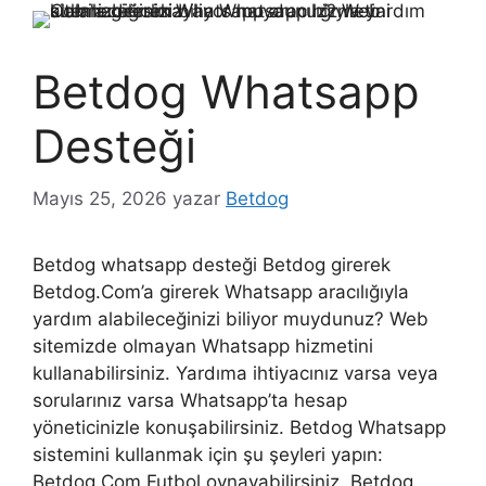
Betdog Whatsapp
Desteği
Mayıs 25, 2026
yazar
Betdog
Betdog whatsapp desteği Betdog girerek
Betdog.Com’a girerek Whatsapp aracılığıyla
yardım alabileceğinizi biliyor muydunuz? Web
sitemizde olmayan Whatsapp hizmetini
kullanabilirsiniz. Yardıma ihtiyacınız varsa veya
sorularınız varsa Whatsapp’ta hesap
yöneticinizle konuşabilirsiniz. Betdog Whatsapp
sistemini kullanmak için şu şeyleri yapın:
Betdog.Com Futbol oynayabilirsiniz. Betdog