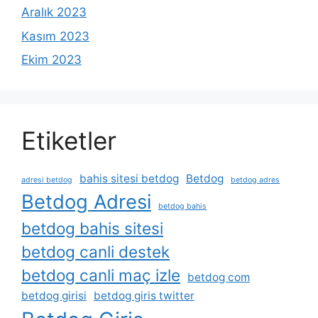
Aralık 2023
Kasım 2023
Ekim 2023
Etiketler
bahis sitesi betdog
Betdog
adresi betdog
betdog adres
Betdog Adresi
betdog bahis
betdog bahis sitesi
betdog canli destek
betdog canli maç izle
betdog com
betdog girisi
betdog giris twitter