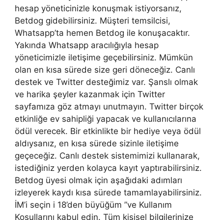
hesap yöneticinizle konuşmak istiyorsanız,
Betdog gidebilirsiniz. Müşteri temsilcisi,
Whatsapp’ta hemen Betdog ile konuşacaktır.
Yakında Whatsapp aracılığıyla hesap
yöneticimizle iletişime geçebilirsiniz. Mümkün
olan en kısa sürede size geri döneceğiz. Canlı
destek ve Twitter desteğimiz var. Şanslı olmak
ve harika şeyler kazanmak için Twitter
sayfamıza göz atmayı unutmayın. Twitter birçok
etkinliğe ev sahipliği yapacak ve kullanıcılarına
ödül verecek. Bir etkinlikte bir hediye veya ödül
aldıysanız, en kısa sürede sizinle iletişime
geçeceğiz. Canlı destek sistemimizi kullanarak,
istediğiniz yerden kolayca kayıt yaptırabilirsiniz.
Betdog üyesi olmak için aşağıdaki adımları
izleyerek kaydı kısa sürede tamamlayabilirsiniz.
İM’i seçin i 18’den büyüğüm ”ve Kullanım
Koşullarını kabul edin. Tüm kişisel bilgilerinize