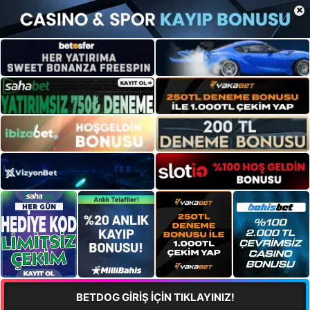
×
BETDOG GİRİŞ İÇİN TIKLAYINIZ!