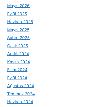
Mayıs 2026
Eylül 2025
Haziran 2025
Mayıs 2025
Şubat 2025
Ocak 2025
Aralık 2024
Kasım 2024
Ekim 2024
Eylül 2024
Ağustos 2024
Temmuz 2024
Haziran 2024