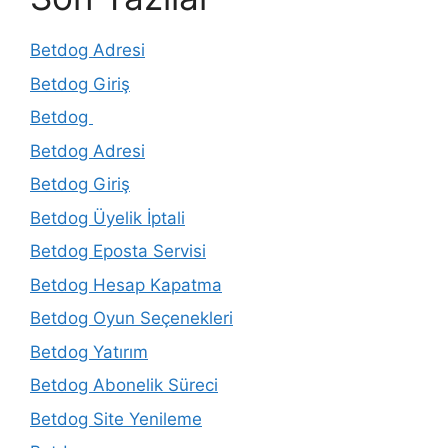
Betdog Adresi
Betdog Giriş
Betdog
Betdog Adresi
Betdog Giriş
Betdog Üyelik İptali
Betdog Eposta Servisi
Betdog Hesap Kapatma
Betdog Oyun Seçenekleri
Betdog Yatırım
Betdog Abonelik Süreci
Betdog Site Yenileme