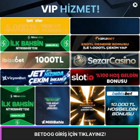
×
BETDOG GİRİŞ İÇİN TIKLAYINIZ!