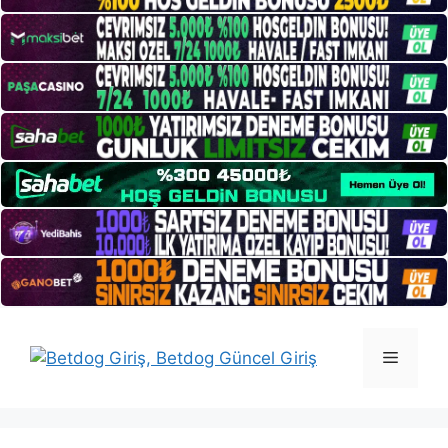
İçeriğe
atla
Menü