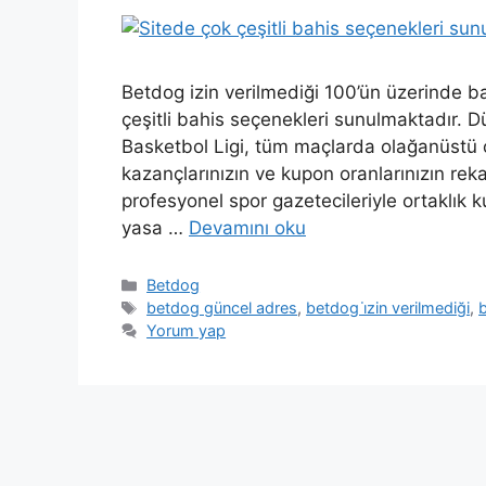
Betdog izin verilmediği 100’ün üzerinde bah
çeşitli bahis seçenekleri sunulmaktadır. D
Basketbol Ligi, tüm maçlarda olağanüstü o
kazançlarınızın ve kupon oranlarınızın reka
profesyonel spor gazetecileriyle ortaklık
yasa …
Devamını oku
Kategoriler
Betdog
Etiketler
betdog güncel adres
,
betdog i̇zin verilmediği
,
b
Yorum yap