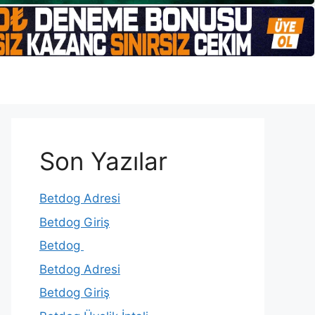
Son Yazılar
Betdog Adresi
Betdog Giriş
Betdog
Betdog Adresi
Betdog Giriş