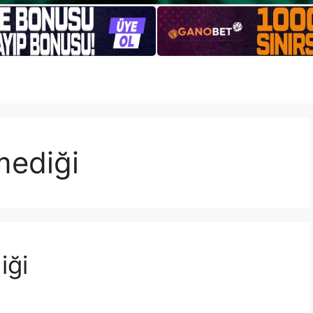
lmediği
iği