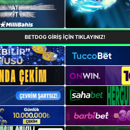
BETDOG GİRİŞ İÇİN TIKLAYINIZ!