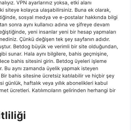
lıyız. VPN ayarlarınız yoksa, etki alanı
i siteye kolayca ulaşabilirsiniz. Buna ek olarak,
ttiğinde, sosyal medya ve e-postalar hakkında bilgi
tan sonra aynı kullanıcı adına ve şifreye devam
eğiştiğinde, yeni insanlar yeni bir hesap yapmaları
lemediniz. Çünkü değişen tek şey sayfanın adıdır.
ştur. Betdog büyük ve verimli bir site olduğundan,
bi sunar. Hala aynı bilgilere, bahis geçmişine,
ce bahis sitesini girin. Betdog üyeleri işleme
rler. Bu aynı zamanda üyelik yapmak isteyen
Bir bahis sitesine ücretsiz katılabilir ve hiçbir şey
i günlük, haftalık veya yıllık abonelikleri kabul
et ücretleri. Katılımcıların gelirinden herhangi bir
liliği