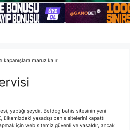
rvisi
i, yaptığı şeydir. Betdog bahis sitesinin yeni
, ülkemizdeki yasadışı bahis sitelerini kapattı
yapmak için web sitemiz güvenli ve yasaldır, ancak