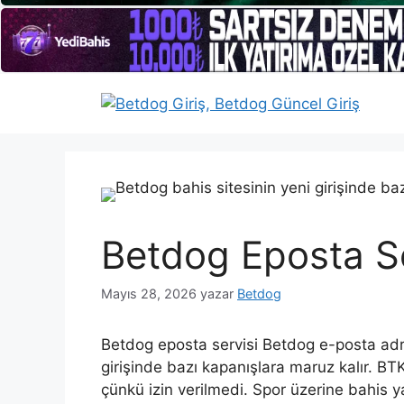
İçeriğe
atla
Betdog Eposta Se
Mayıs 28, 2026
yazar
Betdog
Betdog eposta servisi Betdog e-posta adres
girişinde bazı kapanışlara maruz kalır. BTK
çünkü izin verilmedi. Spor üzerine bahis 