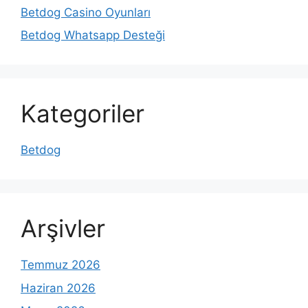
Betdog Casino Oyunları
Betdog Whatsapp Desteği
Kategoriler
Betdog
Arşivler
Temmuz 2026
Haziran 2026