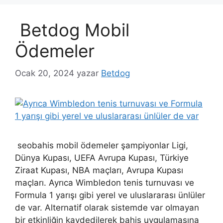
Betdog Mobil
Ödemeler
Ocak 20, 2024
yazar
Betdog
seobahis mobil ödemeler şampiyonlar Ligi,
Dünya Kupası, UEFA Avrupa Kupası, Türkiye
Ziraat Kupası, NBA maçları, Avrupa Kupası
maçları. Ayrıca Wimbledon tenis turnuvası ve
Formula 1 yarışı gibi yerel ve uluslararası ünlüler
de var. Alternatif olarak sistemde var olmayan
bir etkinliğin kaydedilerek bahis uygulamasına