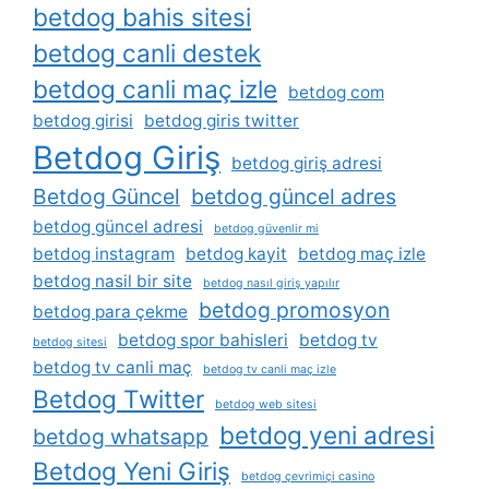
betdog bahis sitesi
betdog canli destek
betdog canli maç izle
betdog com
betdog girisi
betdog giris twitter
Betdog Giriş
betdog giriş adresi
Betdog Güncel
betdog güncel adres
betdog güncel adresi
betdog güvenlir mi
betdog instagram
betdog kayit
betdog maç izle
betdog nasil bir site
betdog nasıl giriş yapılır
betdog promosyon
betdog para çekme
betdog spor bahisleri
betdog tv
betdog sitesi
betdog tv canli maç
betdog tv canli maç izle
Betdog Twitter
betdog web sitesi
betdog yeni adresi
betdog whatsapp
Betdog Yeni Giriş
betdog çevrimiçi casino