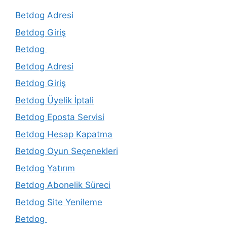
Betdog Adresi
Betdog Giriş
Betdog
Betdog Adresi
Betdog Giriş
Betdog Üyelik İptali
Betdog Eposta Servisi
Betdog Hesap Kapatma
Betdog Oyun Seçenekleri
Betdog Yatırım
Betdog Abonelik Süreci
Betdog Site Yenileme
Betdog