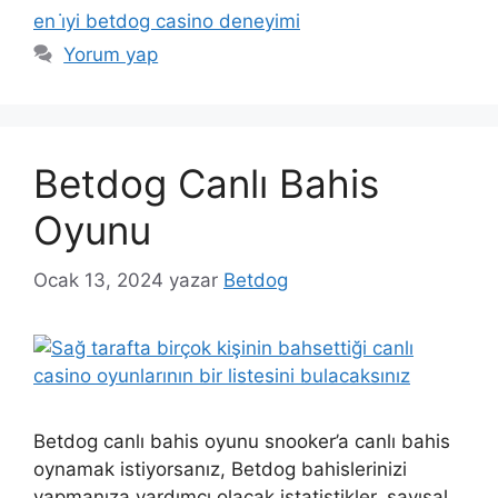
en i̇yi betdog casino deneyimi
Yorum yap
Betdog Canlı Bahis
Oyunu
Ocak 13, 2024
yazar
Betdog
Betdog canlı bahis oyunu snooker’a canlı bahis
oynamak istiyorsanız, Betdog bahislerinizi
yapmanıza yardımcı olacak istatistikler, sayısal