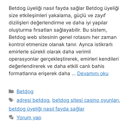
Betdog üyeliği nasıl fayda sağlar Betdog üyeliği
size etkileşimleri yakalama, güçlü ve zayıf
dizilişleri değerlendirme ve daha iyi yapılar
oluşturma fırsatları sağlayabilir. Bu sistem,
Betdog web sitesinin genel rotasını her zaman
kontrol etmenize olanak tanır. Ayrıca istikrarlı
emirlerle sürekli olarak daha verimli
operasyonlar gerçekleştirerek, emirleri kendileri
değerlendirerek ve daha etkili canlı bahis
formatlarına erişerek daha …
Devamını oku
Kategoriler
Betdog
Etiketler
adresi betdog
,
betdog sitesi casino oyunları
,
betdog üyeliği nasıl fayda sağlar
Yorum yap