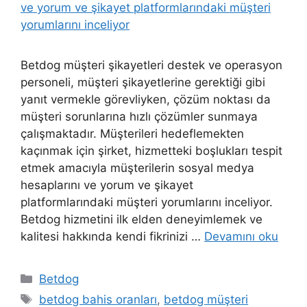
Betdog müşteri şikayetleri destek ve operasyon
personeli, müşteri şikayetlerine gerektiği gibi
yanıt vermekle görevliyken, çözüm noktası da
müşteri sorunlarına hızlı çözümler sunmaya
çalışmaktadır. Müşterileri hedeflemekten
kaçınmak için şirket, hizmetteki boşlukları tespit
etmek amacıyla müşterilerin sosyal medya
hesaplarını ve yorum ve şikayet
platformlarındaki müşteri yorumlarını inceliyor.
Betdog hizmetini ilk elden deneyimlemek ve
kalitesi hakkında kendi fikrinizi …
Devamını oku
Kategoriler
Betdog
Etiketler
betdog bahis oranları
,
betdog müşteri