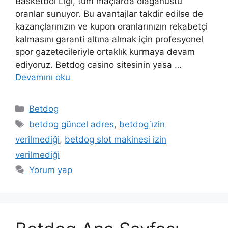
Basketbol Ligi, tüm maçlarda olağanüstü
oranlar sunuyor. Bu avantajlar takdir edilse de
kazançlarınızın ve kupon oranlarınızın rekabetçi
kalmasını garanti altına almak için profesyonel
spor gazetecileriyle ortaklık kurmaya devam
ediyoruz. Betdog casino sitesinin yasa …
Devamını oku
Kategoriler
Betdog
Etiketler
betdog güncel adres
,
betdog i̇zin
verilmediği
,
betdog slot makinesi izin
verilmediği
Yorum yap