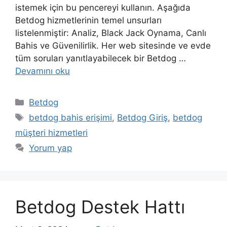
istemek için bu pencereyi kullanın. Aşağıda
Betdog hizmetlerinin temel unsurları
listelenmiştir: Analiz, Black Jack Oynama, Canlı
Bahis ve Güvenilirlik. Her web sitesinde ve evde
tüm soruları yanıtlayabilecek bir Betdog …
Devamını oku
Kategoriler
Betdog
Etiketler
betdog bahis erişimi
,
Betdog Giriş
,
betdog
müşteri hizmetleri
Yorum yap
Betdog Destek Hattı