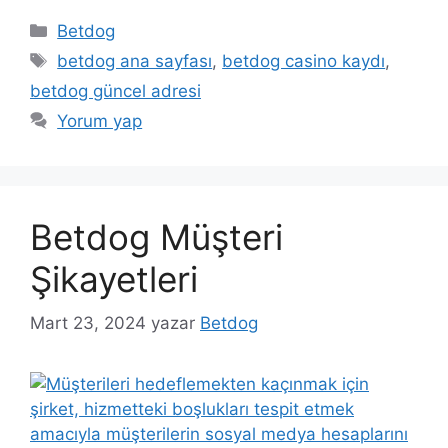
Kategoriler
Betdog
Etiketler
betdog ana sayfası
,
betdog casino kaydı
,
betdog güncel adresi
Yorum yap
Betdog Müşteri
Şikayetleri
Mart 23, 2024
yazar
Betdog