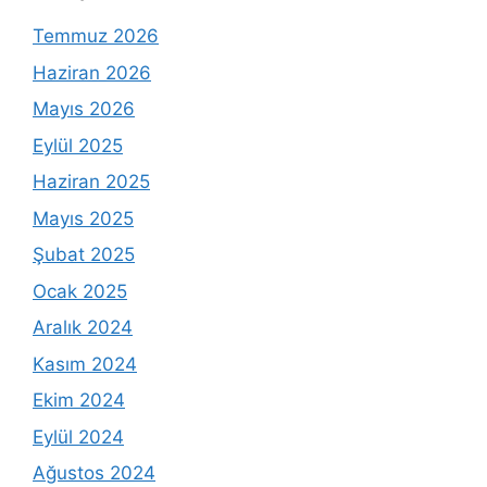
Temmuz 2026
Haziran 2026
Mayıs 2026
Eylül 2025
Haziran 2025
Mayıs 2025
Şubat 2025
Ocak 2025
Aralık 2024
Kasım 2024
Ekim 2024
Eylül 2024
Ağustos 2024