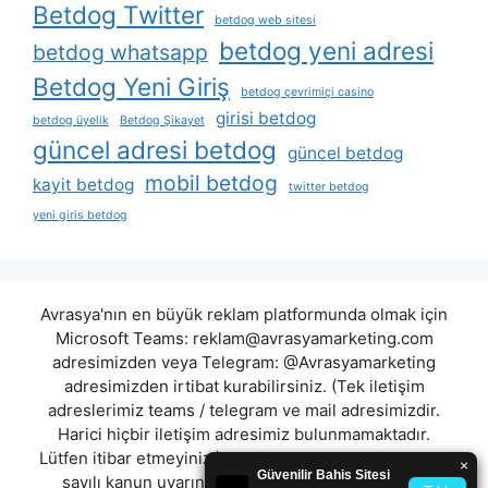
Betdog Twitter
betdog web sitesi
betdog yeni adresi
betdog whatsapp
Betdog Yeni Giriş
betdog çevrimiçi casino
girisi betdog
betdog üyelik
Betdog Şikayet
güncel adresi betdog
güncel betdog
mobil betdog
kayit betdog
twitter betdog
yeni giris betdog
Avrasya'nın en büyük reklam platformunda olmak için
Microsoft Teams:
reklam@avrasyamarketing.com
adresimizden veya Telegram: @Avrasyamarketing
adresimizden irtibat kurabilirsiniz. (Tek iletişim
adreslerimiz teams / telegram ve mail adresimizdir.
Harici hiçbir iletişim adresimiz bulunmamaktadır.
Lütfen itibar etmeyiniz.) Türkiye yasalarına göre 7258
sayılı kanun uyarınca yasa dışı bahis oynamanın