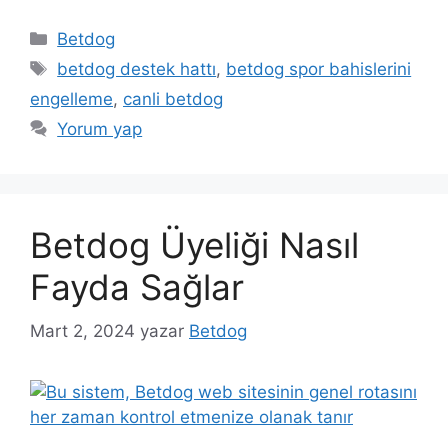
Kategoriler
Betdog
Etiketler
betdog destek hattı
,
betdog spor bahislerini
engelleme
,
canli betdog
Yorum yap
Betdog Üyeliği Nasıl
Fayda Sağlar
Mart 2, 2024
yazar
Betdog