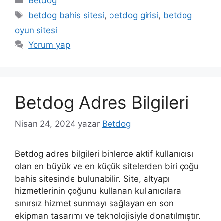
Betdog
Etiketler
betdog bahis sitesi
,
betdog girisi
,
betdog
oyun sitesi
Yorum yap
Betdog Adres Bilgileri
Nisan 24, 2024
yazar
Betdog
Betdog adres bilgileri binlerce aktif kullanıcısı
olan en büyük ve en küçük sitelerden biri çoğu
bahis sitesinde bulunabilir. Site, altyapı
hizmetlerinin çoğunu kullanan kullanıcılara
sınırsız hizmet sunmayı sağlayan en son
ekipman tasarımı ve teknolojisiyle donatılmıştır.