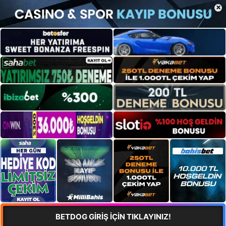
×
BETDOG GİRİŞ İÇİN TIKLAYINIZ!