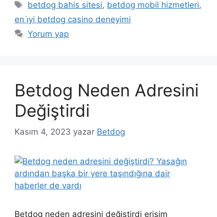
Etiketler
betdog bahis sitesi
,
betdog mobil hizmetleri
,
en i̇yi betdog casino deneyimi
Yorum yap
Betdog Neden Adresini
Değiştirdi
Kasım 4, 2023
yazar
Betdog
Betdog neden adresini değiştirdi erişim