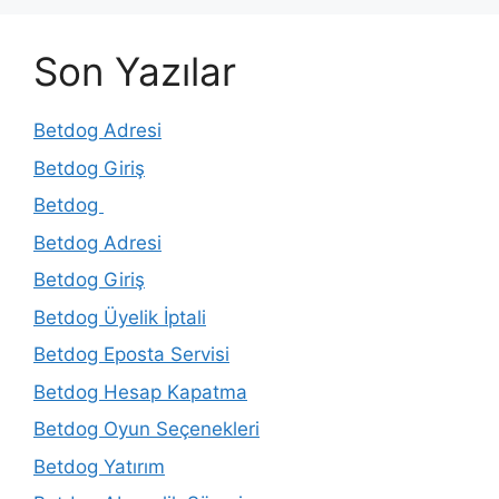
Son Yazılar
Betdog Adresi
Betdog Giriş
Betdog
Betdog Adresi
Betdog Giriş
Betdog Üyelik İptali
Betdog Eposta Servisi
Betdog Hesap Kapatma
Betdog Oyun Seçenekleri
Betdog Yatırım