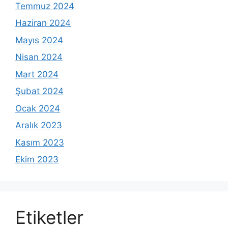
Temmuz 2024
Haziran 2024
Mayıs 2024
Nisan 2024
Mart 2024
Şubat 2024
Ocak 2024
Aralık 2023
Kasım 2023
Ekim 2023
Etiketler