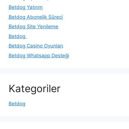
Betdog Yatırım
Betdog Abonelik Süreci
Betdog Site Yenileme
Betdog
Betdog Casino Oyunları
Betdog Whatsapp Desteği
Kategoriler
Betdog