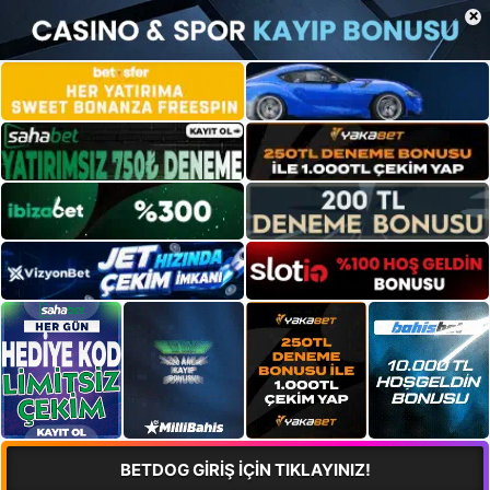
×
BETDOG GİRİŞ İÇİN TIKLAYINIZ!