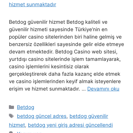
Betdog güvenilir hizmet Betdog kaliteli ve
güvenilir hizmeti sayesinde Türkiye’nin en
popüler casino sitelerinden biri haline gelmiş ve
benzersiz özellikleri sayesinde gelir elde etmeye
devam etmektedir. Betdog Casino web sitesi,
yurtdışı casino sitelerinde işlem tamamlayarak,
casino işlemlerini kesintisiz olarak
gerçekleştirerek daha fazla kazanç elde etmek
ve casino işlemlerinden keyif almak isteyenlere
erişim ve hizmet sunmaktadır. …
Devamını oku
Kategoriler
Betdog
Etiketler
betdog güncel adres
,
betdog güvenilir
hizmet
,
betdog yeni giriş adresi güncellendi