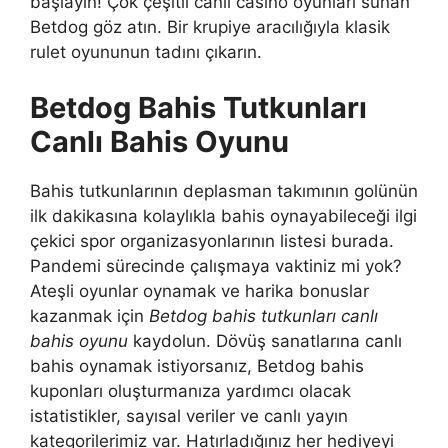
başlayın! Çok çeşitli canlı casino oyunları sunan
Betdog göz atın. Bir krupiye aracılığıyla klasik
rulet oyununun tadını çıkarın.
Betdog Bahis Tutkunları
Canlı Bahis Oyunu
Bahis tutkunlarının deplasman takımının golünün
ilk dakikasına kolaylıkla bahis oynayabileceği ilgi
çekici spor organizasyonlarının listesi burada.
Pandemi sürecinde çalışmaya vaktiniz mi yok?
Ateşli oyunlar oynamak ve harika bonuslar
kazanmak için
Betdog bahis tutkunları canlı
bahis oyunu
kaydolun. Dövüş sanatlarına canlı
bahis oynamak istiyorsanız, Betdog bahis
kuponları oluşturmanıza yardımcı olacak
istatistikler, sayısal veriler ve canlı yayın
kategorilerimiz var. Hatırladığınız her hediyeyi