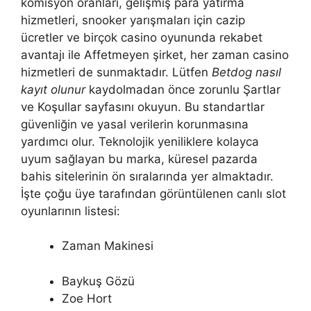
komisyon oranları, gelişmiş para yatırma
hizmetleri, snooker yarışmaları için cazip
ücretler ve birçok casino oyununda rekabet
avantajı ile Affetmeyen şirket, her zaman casino
hizmetleri de sunmaktadır. Lütfen
Betdog nasıl
kayıt olunur
kaydolmadan önce zorunlu Şartlar
ve Koşullar sayfasını okuyun. Bu standartlar
güvenliğin ve yasal verilerin korunmasına
yardımcı olur. Teknolojik yeniliklere kolayca
uyum sağlayan bu marka, küresel pazarda
bahis sitelerinin ön sıralarında yer almaktadır.
İşte çoğu üye tarafından görüntülenen canlı slot
oyunlarının listesi:
Zaman Makinesi
Baykuş Gözü
Zoe Hort