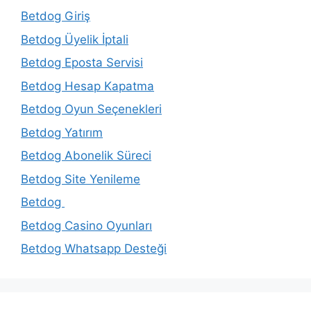
Betdog Giriş
Betdog Üyelik İptali
Betdog Eposta Servisi
Betdog Hesap Kapatma
Betdog Oyun Seçenekleri
Betdog Yatırım
Betdog Abonelik Süreci
Betdog Site Yenileme
Betdog
Betdog Casino Oyunları
Betdog Whatsapp Desteği