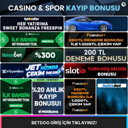
×
BETDOG GİRİŞ İÇİN TIKLAYINIZ!