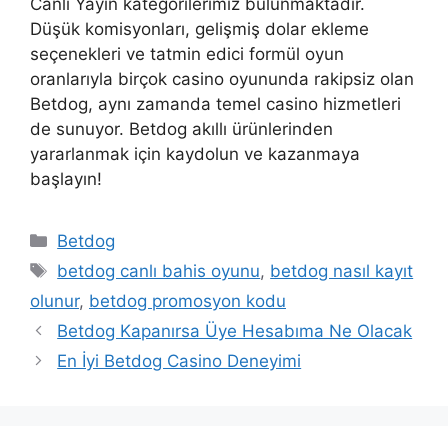
Canlı Yayın kategorilerimiz bulunmaktadır.
Düşük komisyonları, gelişmiş dolar ekleme
seçenekleri ve tatmin edici formül oyun
oranlarıyla birçok casino oyununda rakipsiz olan
Betdog, aynı zamanda temel casino hizmetleri
de sunuyor. Betdog akıllı ürünlerinden
yararlanmak için kaydolun ve kazanmaya
başlayın!
Kategoriler
Betdog
Etiketler
betdog canlı bahis oyunu
,
betdog nasıl kayıt
olunur
,
betdog promosyon kodu
Betdog Kapanırsa Üye Hesabıma Ne Olacak
En İyi Betdog Casino Deneyimi