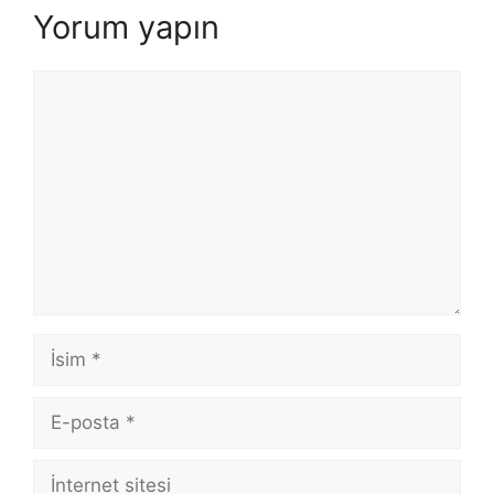
Yorum yapın
Yorum
İsim
E-
posta
İnternet