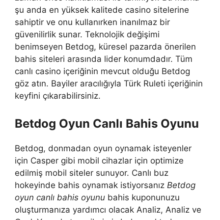
şu anda en yüksek kalitede casino sitelerine
sahiptir ve onu kullanırken inanılmaz bir
güvenilirlik sunar. Teknolojik değişimi
benimseyen Betdog, küresel pazarda önerilen
bahis siteleri arasında lider konumdadır. Tüm
canlı casino içeriğinin mevcut olduğu Betdog
göz atın. Bayiler aracılığıyla Türk Ruleti içeriğinin
keyfini çıkarabilirsiniz.
Betdog Oyun Canlı Bahis Oyunu
Betdog, donmadan oyun oynamak isteyenler
için Casper gibi mobil cihazlar için optimize
edilmiş mobil siteler sunuyor. Canlı buz
hokeyinde bahis oynamak istiyorsanız
Betdog
oyun canlı bahis oyunu
bahis kuponunuzu
oluşturmanıza yardımcı olacak Analiz, Analiz ve