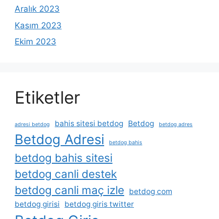
Aralık 2023
Kasım 2023
Ekim 2023
Etiketler
bahis sitesi betdog
Betdog
adresi betdog
betdog adres
Betdog Adresi
betdog bahis
betdog bahis sitesi
betdog canli destek
betdog canli maç izle
betdog com
betdog girisi
betdog giris twitter