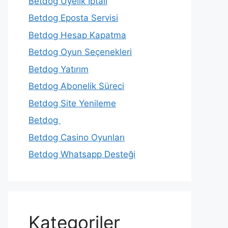
Betdog Üyelik İptali
Betdog Eposta Servisi
Betdog Hesap Kapatma
Betdog Oyun Seçenekleri
Betdog Yatırım
Betdog Abonelik Süreci
Betdog Site Yenileme
Betdog
Betdog Casino Oyunları
Betdog Whatsapp Desteği
Kategoriler