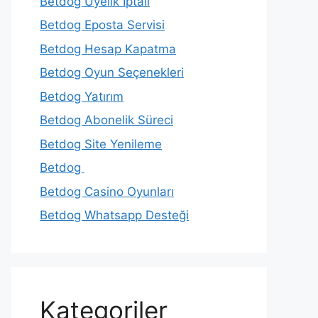
Betdog Üyelik İptali
Betdog Eposta Servisi
Betdog Hesap Kapatma
Betdog Oyun Seçenekleri
Betdog Yatırım
Betdog Abonelik Süreci
Betdog Site Yenileme
Betdog
Betdog Casino Oyunları
Betdog Whatsapp Desteği
Kategoriler