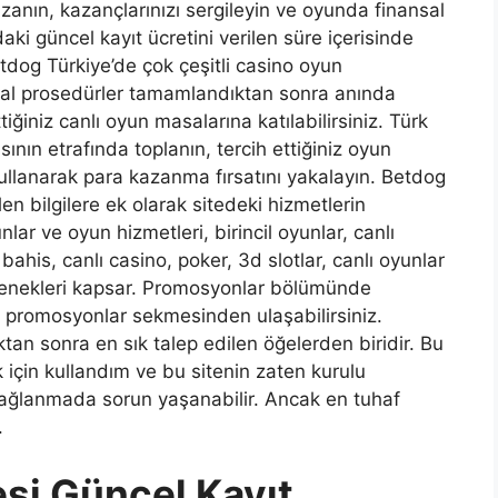
azanın, kazançlarınızı sergileyin ve oyunda finansal
ki güncel kayıt ücretini verilen süre içerisinde
dog Türkiye’de çok çeşitli casino oyun
asal prosedürler tamamlandıktan sonra anında
tiğiniz canlı oyun masalarına katılabilirsiniz. Türk
sının etrafında toplanın, tercih ettiğiniz oyun
kullanarak para kazanma fırsatını yakalayın. Betdog
en bilgilere ek olarak sitedeki hizmetlerin
r ve oyun hizmetleri, birincil oyunlar, canlı
 bahis, canlı casino, poker, 3d slotlar, canlı oyunlar
eçenekleri kapsar. Promosyonlar bölümünde
e promosyonlar sekmesinden ulaşabilirsiniz.
dıktan sonra en sık talep edilen öğelerden biridir. Bu
 için kullandım ve bu sitenin zaten kurulu
ağlanmada sorun yaşanabilir. Ancak en tuhaf
.
si Güncel Kayıt