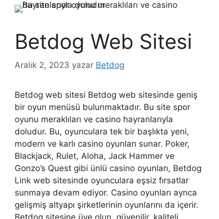
Betdog Web Sitesi
Aralık 2, 2023
yazar
Betdog
Betdog web sitesi Betdog web sitesinde geniş
bir oyun menüsü bulunmaktadır. Bu site spor
oyunu meraklıları ve casino hayranlarıyla
doludur. Bu, oyunculara tek bir başlıkta yeni,
modern ve karlı casino oyunları sunar. Poker,
Blackjack, Rulet, Aloha, Jack Hammer ve
Gonzo’s Quest gibi ünlü casino oyunları, Betdog
Link web sitesinde oyunculara eşsiz fırsatlar
sunmaya devam ediyor. Casino oyunları ayrıca
gelişmiş altyapı şirketlerinin oyunlarını da içerir.
Betdog sitesine üye olun, güvenilir, kaliteli,