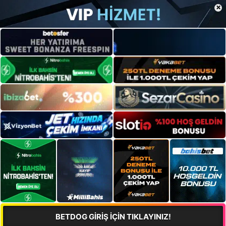
×
BETDOG GİRİŞ İÇİN TIKLAYINIZ!