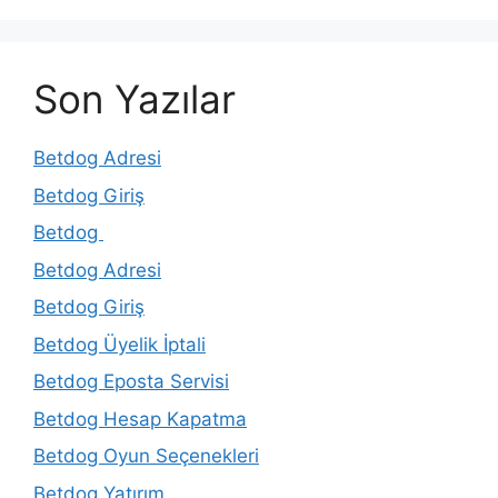
Son Yazılar
Betdog Adresi
Betdog Giriş
Betdog
Betdog Adresi
Betdog Giriş
Betdog Üyelik İptali
Betdog Eposta Servisi
Betdog Hesap Kapatma
Betdog Oyun Seçenekleri
Betdog Yatırım