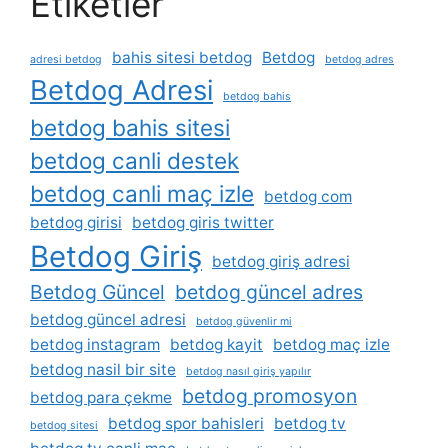
Etiketler
bahis sitesi betdog
Betdog
adresi betdog
betdog adres
Betdog Adresi
betdog bahis
betdog bahis sitesi
betdog canli destek
betdog canli maç izle
betdog com
betdog girisi
betdog giris twitter
Betdog Giriş
betdog giriş adresi
Betdog Güncel
betdog güncel adres
betdog güncel adresi
betdog güvenlir mi
betdog instagram
betdog kayit
betdog maç izle
betdog nasil bir site
betdog nasıl giriş yapılır
betdog promosyon
betdog para çekme
betdog spor bahisleri
betdog tv
betdog sitesi