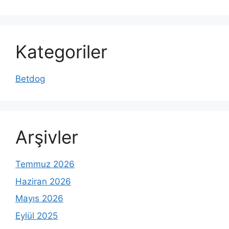
Kategoriler
Betdog
Arşivler
Temmuz 2026
Haziran 2026
Mayıs 2026
Eylül 2025