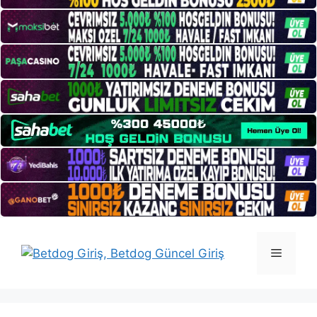
İçeriğe
atla
Menü