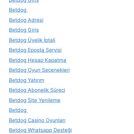
Betdog
Betdog Adresi
Betdog Giriş
Betdog Üyelik İptali
Betdog Eposta Servisi
Betdog Hesap Kapatma
Betdog Oyun Seçenekleri
Betdog Yatırım
Betdog Abonelik Süreci
Betdog Site Yenileme
Betdog
Betdog Casino Oyunları
Betdog Whatsapp Desteği