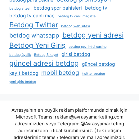
betdog spor bahisleri
betdog tv
betdog sitesi
betdog tv canli maç
betdog tv canli maç izle
Betdog Twitter
betdog web sitesi
betdog yeni adresi
betdog whatsapp
Betdog Yeni Giriş
betdog çevrimiçi casino
girisi betdog
betdog üyelik
Betdog Şikayet
güncel adresi betdog
güncel betdog
mobil betdog
kayit betdog
twitter betdog
yeni giris betdog
Avrasya'nın en büyük reklam platformunda olmak için
Microsoft Teams:
reklam@avrasyamarketing.com
adresimizden veya Telegram: @Avrasyamarketing
adresimizden irtibat kurabilirsiniz. (Tek iletişim
adreslerimiz teams / telegram ve mail adresimizdir.