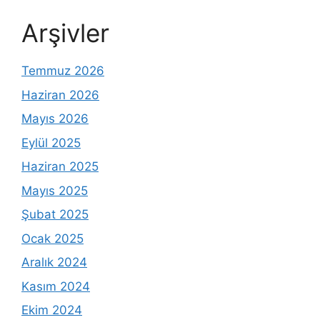
Arşivler
Temmuz 2026
Haziran 2026
Mayıs 2026
Eylül 2025
Haziran 2025
Mayıs 2025
Şubat 2025
Ocak 2025
Aralık 2024
Kasım 2024
Ekim 2024