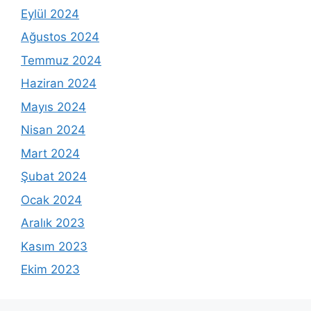
Eylül 2024
Ağustos 2024
Temmuz 2024
Haziran 2024
Mayıs 2024
Nisan 2024
Mart 2024
Şubat 2024
Ocak 2024
Aralık 2023
Kasım 2023
Ekim 2023