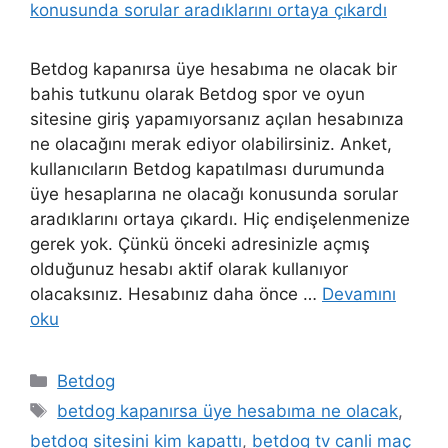
Betdog kapanırsa üye hesabıma ne olacak bir
bahis tutkunu olarak Betdog spor ve oyun
sitesine giriş yapamıyorsanız açılan hesabınıza
ne olacağını merak ediyor olabilirsiniz. Anket,
kullanıcıların Betdog kapatılması durumunda
üye hesaplarına ne olacağı konusunda sorular
aradıklarını ortaya çıkardı. Hiç endişelenmenize
gerek yok. Çünkü önceki adresinizle açmış
olduğunuz hesabı aktif olarak kullanıyor
olacaksınız. Hesabınız daha önce …
Devamını
oku
Kategoriler
Betdog
Etiketler
betdog kapanırsa üye hesabıma ne olacak
,
betdog sitesini kim kapattı
,
betdog tv canli maç