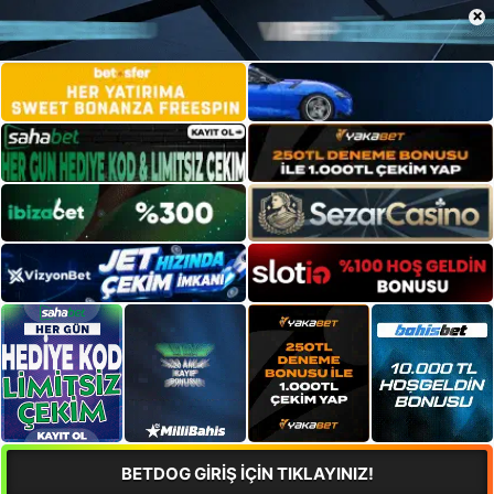
×
BETDOG GİRİŞ İÇİN TIKLAYINIZ!