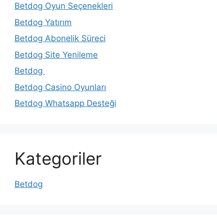
Betdog Oyun Seçenekleri
Betdog Yatırım
Betdog Abonelik Süreci
Betdog Site Yenileme
Betdog
Betdog Casino Oyunları
Betdog Whatsapp Desteği
Kategoriler
Betdog