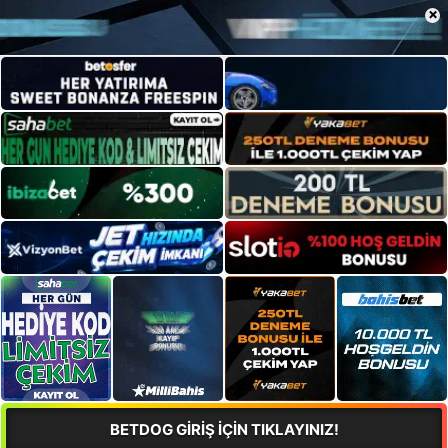
×
BETDOG GİRİŞ İÇİN TIKLAYINIZ!