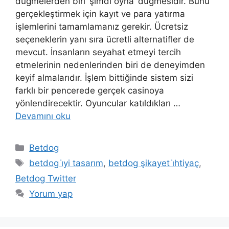
düğmelerden biri ‘şimdi oyna’ düğmesidir. Bunu
gerçekleştirmek için kayıt ve para yatırma
işlemlerini tamamlamanız gerekir. Ücretsiz
seçeneklerin yanı sıra ücretli alternatifler de
mevcut. İnsanların seyahat etmeyi tercih
etmelerinin nedenlerinden biri de deneyimden
keyif almalarıdır. İşlem bittiğinde sistem sizi
farklı bir pencerede gerçek casinoya
yönlendirecektir. Oyuncular katıldıkları …
Devamını oku
Kategoriler
Betdog
Etiketler
betdog i̇yi tasarım
,
betdog şikayet i̇htiyaç
,
Betdog Twitter
Yorum yap