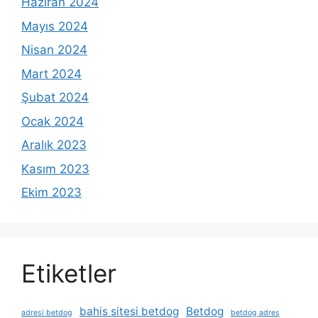
Haziran 2024
Mayıs 2024
Nisan 2024
Mart 2024
Şubat 2024
Ocak 2024
Aralık 2023
Kasım 2023
Ekim 2023
Etiketler
bahis sitesi betdog
Betdog
adresi betdog
betdog adres