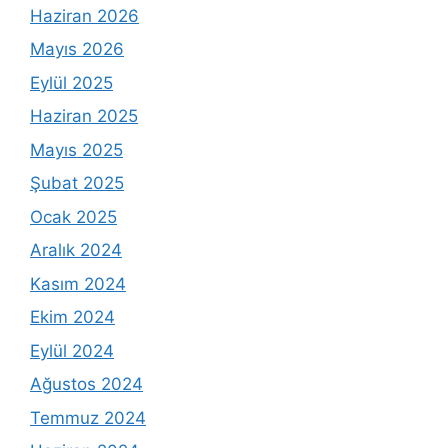
Haziran 2026
Mayıs 2026
Eylül 2025
Haziran 2025
Mayıs 2025
Şubat 2025
Ocak 2025
Aralık 2024
Kasım 2024
Ekim 2024
Eylül 2024
Ağustos 2024
Temmuz 2024