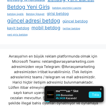
Betdog Yeni Giriş
betdog çevrimiçi casino
girisi betdog
betdog üyelik
Betdog Şikayet
güncel adresi betdog
güncel betdog
mobil betdog
kayit betdog
twitter betdog
yeni giris betdog
Avrasya'nın en büyük reklam platformunda olmak için
Microsoft Teams:
reklam@avrasyamarketing.com
adresimizden veya Telegram: @Avrasyamarketing
adresimizden irtibat kurabilirsiniz. (Tek iletişim
adreslerimiz teams / telegram ve mail adresimizdir.
Harici hiçbir iletişim adresimiz bulunmamaktadır.
Lütfen itibar etmeyiniz.) Türkiye yasalarına göre 7258
sayılı kanun uyarınca yasa dışı bahis oynamanın
cezaları mevcuttur. Şu an bulunduğunuz site hiç bir
şekilde illegal bahis oyunları oynatmıyor ve oynamaya