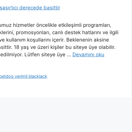
uz hizmetler öncelikle etkileşimli programları,
ini, promosyonları, canlı destek hatlarını ve ilgili
ı ve kullanım koşullarını içerir. Beklenenin aksine
ttir. 18 yaş ve üzeri kişiler bu siteye üye olabilir.
sedilmiyor. Lütfen siteye üye …
Devamını oku
betdog verimli blackjack