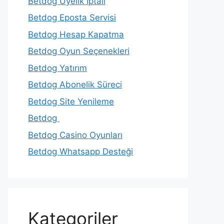
Betdog Üyelik İptali
Betdog Eposta Servisi
Betdog Hesap Kapatma
Betdog Oyun Seçenekleri
Betdog Yatırım
Betdog Abonelik Süreci
Betdog Site Yenileme
Betdog
Betdog Casino Oyunları
Betdog Whatsapp Desteği
Kategoriler