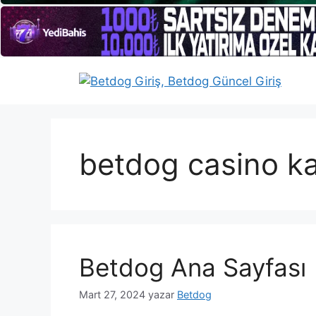
İçeriğe
atla
betdog casino ka
Betdog Ana Sayfası
Mart 27, 2024
yazar
Betdog