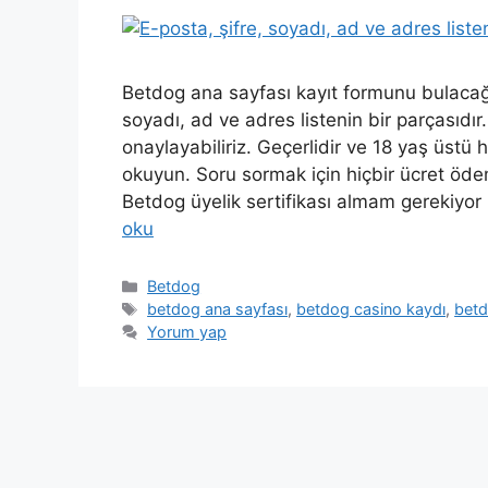
Betdog ana sayfası kayıt formunu bulacağın
soyadı, ad ve adres listenin bir parçasıdı
onaylayabiliriz. Geçerlidir ve 18 yaş üstü h
okuyun. Soru sormak için hiçbir ücret öde
Betdog üyelik sertifikası almam gerekiyo
oku
Kategoriler
Betdog
Etiketler
betdog ana sayfası
,
betdog casino kaydı
,
betd
Yorum yap