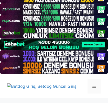
İçeriğe
atla
Menü