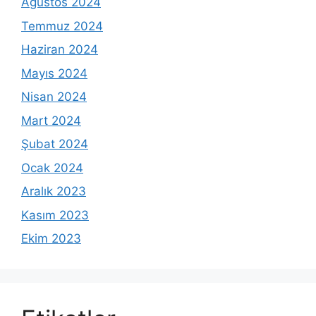
Ağustos 2024
Temmuz 2024
Haziran 2024
Mayıs 2024
Nisan 2024
Mart 2024
Şubat 2024
Ocak 2024
Aralık 2023
Kasım 2023
Ekim 2023