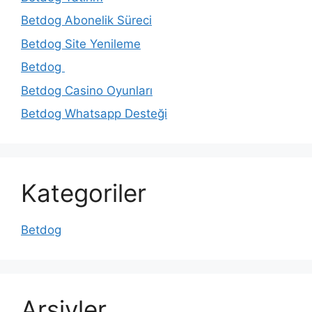
Betdog Abonelik Süreci
Betdog Site Yenileme
Betdog
Betdog Casino Oyunları
Betdog Whatsapp Desteği
Kategoriler
Betdog
Arşivler